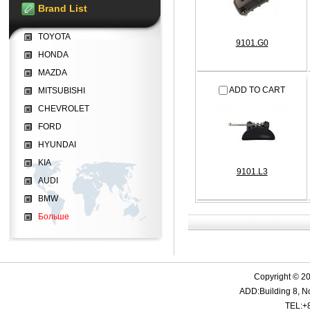
Brand List
TOYOTA
9101.G0
HONDA
MAZDA
ADD TO CART
MITSUBISHI
CHEVROLET
FORD
HYUNDAI
KIA
9101.L3
AUDI
BMW
Больше
Copyright © 20
ADD:Building 8, N
TEL:+