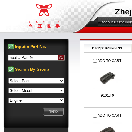
Zhej
главная страниц
Input a Part No.
Изображение/Ref.
Input a Part No.
ADD TO CART
Search By Group
9101.F9
ADD TO CART