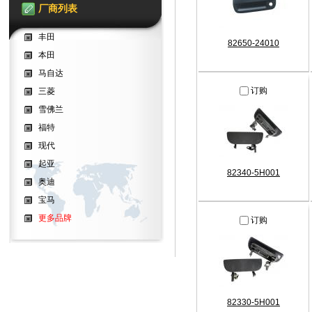
厂商列表
丰田
82650-24010
本田
马自达
订购
三菱
雪佛兰
福特
现代
起亚
82340-5H001
奥迪
宝马
更多品牌
订购
82330-5H001