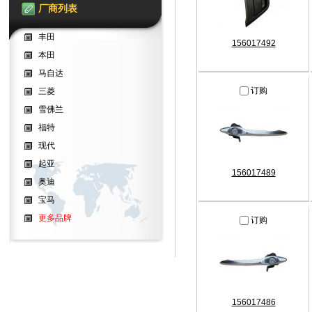
厂商列表
丰田
156017492
本田
马自达
订购
三菱
雪佛兰
福特
现代
起亚
156017489
奥迪
宝马
更多品牌
订购
156017486